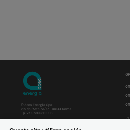
OF
Of
Of
Of
© Acea Energia Spa
via dell'Arte 73/77 - 00144 Roma
- p.iva 07305361003
PE