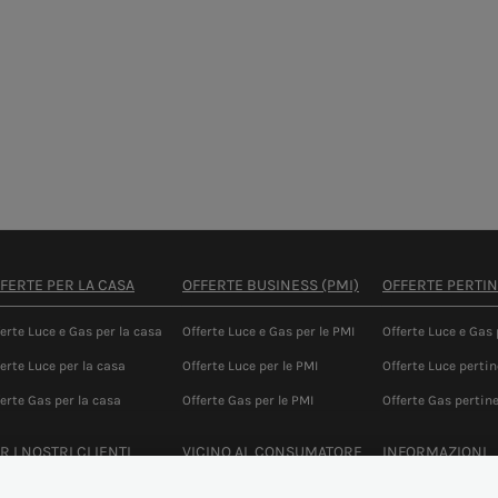
FERTE PER LA CASA
OFFERTE BUSINESS (PMI)
OFFERTE PERTI
ferte Luce e Gas per la casa
Offerte Luce e Gas per le PMI
Offerte Luce e Gas
ferte Luce per la casa
Offerte Luce per le PMI
Offerte Luce perti
ferte Gas per la casa
Offerte Gas per le PMI
Offerte Gas pertin
R I NOSTRI CLIENTI
VICINO AL CONSUMATORE
INFORMAZIONI