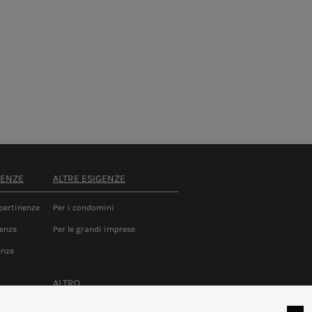
NENZE
ALTRE ESIGENZE
 pertinenze
Per i condomini
nenze
Per le grandi imprese
enze
ALTRO