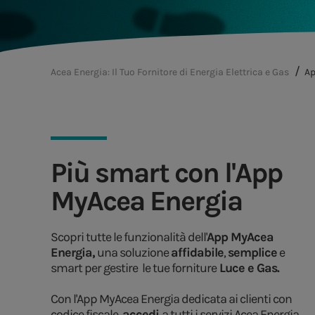
Acea Energia: Il Tuo Fornitore di Energia Elettrica e Gas
Ap
Più smart con l'App
MyAcea Energia
Scopri tutte le funzionalità dell'
App MyAcea
Energia,
una soluzione
affidabile
,
semplice
e
smart per gestire le tue forniture
Luce e Gas.
P
P
P
P
P
Con l'App MyAcea Energia dedicata ai clienti con
codice fiscale,
accedi
a tutti i servizi Acea Energia