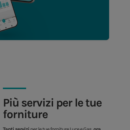
Più servizi per le tue
forniture
Tanti servizi
per le tue forniture Luce e Gas,
ora