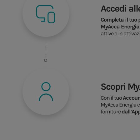
Accedi all
Completa il tuo p
MyAcea Energia
attive o in attivaz
Scopri My
Con il tuo
Accou
MyAcea Energia e
forniture
dall’Ap