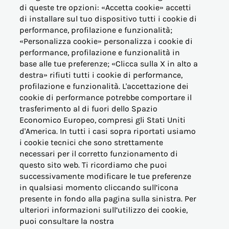
di queste tre opzioni: «Accetta cookie» accetti
di installare sul tuo dispositivo tutti i cookie di
performance, profilazione e funzionalità;
OFFERTE PER LA CASA
«Personalizza cookie» personalizza i cookie di
performance, profilazione e funzionalità in
base alle tue preferenze; «Clicca sulla X in alto a
OFFERTE BUSINESS (PMI)
destra» rifiuti tutti i cookie di performance,
profilazione e funzionalità. L'accettazione dei
OFFERTE PERTINENZE
cookie di performance potrebbe comportare il
trasferimento al di fuori dello Spazio
Economico Europeo, compresi gli Stati Uniti
ALTRE ESIGENZE
d'America. In tutti i casi sopra riportati usiamo
i cookie tecnici che sono strettamente
PER I NOSTRI CLIENTI
necessari per il corretto funzionamento di
questo sito web. Ti ricordiamo che puoi
successivamente modificare le tue preferenze
VICINO AL CONSUMATORE
in qualsiasi momento cliccando sull’icona
presente in fondo alla pagina sulla sinistra. Per
INFORMAZIONI
ulteriori informazioni sull’utilizzo dei cookie,
puoi consultare la nostra