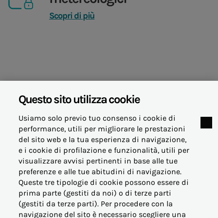
Scopri di più
Tabella mix energetico
Questo sito utilizza cookie
Usiamo solo previo tuo consenso i cookie di
performance, utili per migliorare le prestazioni
del sito web e la tua esperienza di navigazione,
e i cookie di profilazione e funzionalità, utili per
visualizzare avvisi pertinenti in base alle tue
© Acea Energia Spa
preferenze e alle tue abitudini di navigazione.
via dell'Arte 73/77 - 00144 Roma
Queste tre tipologie di cookie possono essere di
- p.iva 07305361003
prima parte (gestiti da noi) o di terze parti
(gestiti da terze parti). Per procedere con la
navigazione del sito è necessario scegliere una