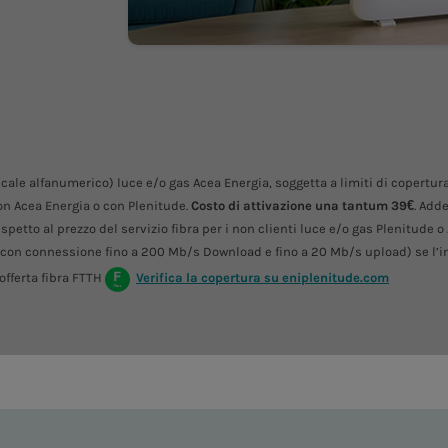
iscale alfanumerico) luce e/o gas Acea Energia, soggetta a limiti di copertu
n Acea Energia o con Plenitude.
Costo di attivazione una tantum 39€
. Add
petto al prezzo del servizio fibra per i non clienti luce e/o gas Plenitude o
(con connessione fino a 200 Mb/s Download e fino a 20 Mb/s upload) se l’in
offerta fibra FTTH
Verifica la copertura su eniplenitude.com