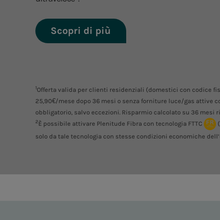
Scopri di più
1
Offerta valida per clienti residenziali (domestici con codice f
25,90€/mese dopo 36 mesi o senza forniture luce/gas attive co
obbligatorio, salvo eccezioni. Risparmio calcolato su 36 mesi ris
2
È possibile attivare Plenitude Fibra con tecnologia FTTC
solo da tale tecnologia con stesse condizioni economiche dell’