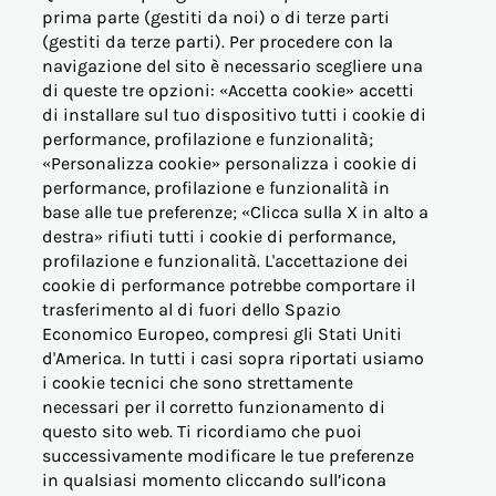
prima parte (gestiti da noi) o di terze parti
(gestiti da terze parti). Per procedere con la
navigazione del sito è necessario scegliere una
di queste tre opzioni: «Accetta cookie» accetti
di installare sul tuo dispositivo tutti i cookie di
performance, profilazione e funzionalità;
OFFERTE PER LA CASA
«Personalizza cookie» personalizza i cookie di
performance, profilazione e funzionalità in
base alle tue preferenze; «Clicca sulla X in alto a
OFFERTE BUSINESS (PMI)
destra» rifiuti tutti i cookie di performance,
profilazione e funzionalità. L'accettazione dei
OFFERTE PERTINENZE
cookie di performance potrebbe comportare il
trasferimento al di fuori dello Spazio
Economico Europeo, compresi gli Stati Uniti
ALTRE ESIGENZE
d'America. In tutti i casi sopra riportati usiamo
i cookie tecnici che sono strettamente
PER I NOSTRI CLIENTI
necessari per il corretto funzionamento di
questo sito web. Ti ricordiamo che puoi
successivamente modificare le tue preferenze
VICINO AL CONSUMATORE
in qualsiasi momento cliccando sull’icona