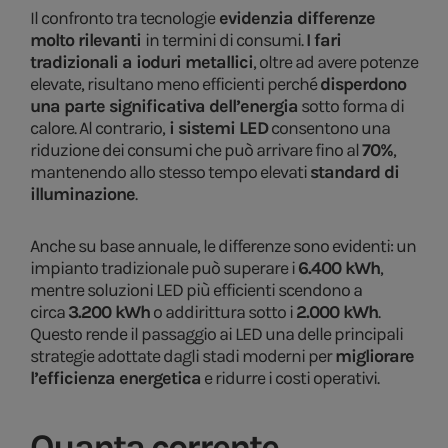
Il confronto tra tecnologie
evidenzia differenze
molto rilevanti
in termini di consumi.
I fari
tradizionali a ioduri metallici
, oltre ad avere potenze
elevate, risultano meno efficienti perché
disperdono
una parte significativa dell’energia
sotto forma di
calore. Al contrario,
i sistemi LED
consentono una
riduzione dei consumi che può arrivare fino al
70%
,
mantenendo allo stesso tempo elevati
standard di
illuminazione
.
Anche su base annuale, le differenze sono evidenti: un
impianto tradizionale può superare i
6.400 kWh
,
mentre soluzioni LED più efficienti scendono a
circa
3.200 kWh
o addirittura sotto i
2.000 kWh
.
Questo rende il passaggio ai LED una delle principali
strategie adottate dagli stadi moderni per
migliorare
l’efficienza energetica
e ridurre i costi operativi.
Quanta corrente