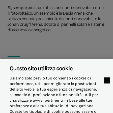
Sì, sempre più stadi utilizzano fonti rinnovabili come
il fotovoltaico. Un esempio è la Dacia Arena, che
utilizza energia proveniente da fonti rinnovabili, o la
Johan Cruijff Arena, dotata di pannelli solari e sistemi
di accumulo energetico.
Questo sito utilizza cookie
14 maggio 2026
Usiamo solo previo tuo consenso i cookie di
performance, utili per migliorare le prestazioni
del sito web e la tua esperienza di navigazione,
e i cookie di profilazione e funzionalità, utili per
visualizzare avvisi pertinenti in base alle tue
© Acea Energia Spa
preferenze e alle tue abitudini di navigazione.
via dell'Arte 73/77 - 00144 Roma
Queste tre tipologie di cookie possono essere di
- p.iva 07305361003