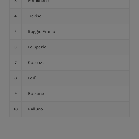
3
Pordenone
4
Treviso
5
Reggio Emilia
6
La Spezia
7
Cosenza
8
Forlì
9
Bolzano
10
Belluno