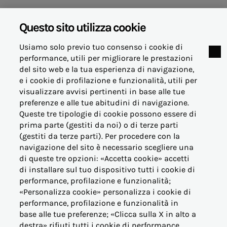
Questo sito utilizza cookie
Aree verdi nel 2050
Usiamo solo previo tuo consenso i cookie di
performance, utili per migliorare le prestazioni
del sito web e la tua esperienza di navigazione,
e i cookie di profilazione e funzionalità, utili per
Parigi e Londra verso il 2050: come saranno le città?
visualizzare avvisi pertinenti in base alle tue
preferenze e alle tue abitudini di navigazione.
Queste tre tipologie di cookie possono essere di
prima parte (gestiti da noi) o di terze parti
(gestiti da terze parti). Per procedere con la
navigazione del sito è necessario scegliere una
Il Green Deal europeo ha deciso di selezionare 100
di queste tre opzioni: «Accetta cookie» accetti
città europee che fungano da ecosistemi di
di installare sul tuo dispositivo tutti i cookie di
innovazione e sperimentazione, mettendo le altre
performance, profilazione e funzionalità;
città europee nella condizione di diventare
«Personalizza cookie» personalizza i cookie di
climaticamente neutre entro il 2050. All’interno di
performance, profilazione e funzionalità in
questo elenco rientrano Parigi e Londra.
base alle tue preferenze; «Clicca sulla X in alto a
destra» rifiuti tutti i cookie di performance,