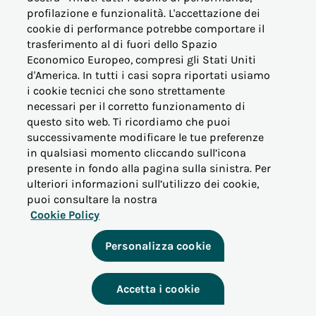
profilazione e funzionalità. L'accettazione dei
cookie di performance potrebbe comportare il
trasferimento al di fuori dello Spazio
Economico Europeo, compresi gli Stati Uniti
d'America. In tutti i casi sopra riportati usiamo
i cookie tecnici che sono strettamente
necessari per il corretto funzionamento di
questo sito web. Ti ricordiamo che puoi
successivamente modificare le tue preferenze
in qualsiasi momento cliccando sull’icona
presente in fondo alla pagina sulla sinistra. Per
ulteriori informazioni sull’utilizzo dei cookie,
puoi consultare la nostra
Cookie Policy
Parigi
Personalizza cookie
Ha adottato un piano urbano per diventare una città
verde entro il 2050, affrontando i cambiamenti
climatici e le questioni sociali legate al costo degli
Accetta i cookie
alloggi. Il piano prevede la creazione di 300 ettari di