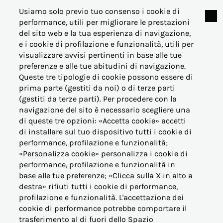
Usiamo solo previo tuo consenso i cookie di
performance, utili per migliorare le prestazioni
del sito web e la tua esperienza di navigazione,
e i cookie di profilazione e funzionalità, utili per
visualizzare avvisi pertinenti in base alle tue
© Acea Energia Spa
preferenze e alle tue abitudini di navigazione.
via dell'Arte 73/77 - 00144 Roma
Queste tre tipologie di cookie possono essere di
- p.iva 07305361003
prima parte (gestiti da noi) o di terze parti
(gestiti da terze parti). Per procedere con la
navigazione del sito è necessario scegliere una
di queste tre opzioni: «Accetta cookie» accetti
di installare sul tuo dispositivo tutti i cookie di
performance, profilazione e funzionalità;
OFFERTE PER LA CASA
«Personalizza cookie» personalizza i cookie di
performance, profilazione e funzionalità in
base alle tue preferenze; «Clicca sulla X in alto a
OFFERTE BUSINESS (PMI)
destra» rifiuti tutti i cookie di performance,
profilazione e funzionalità. L'accettazione dei
OFFERTE PERTINENZE
cookie di performance potrebbe comportare il
trasferimento al di fuori dello Spazio