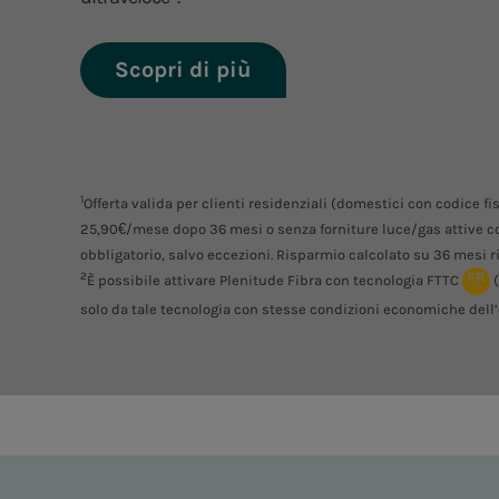
Scopri di più
1
Offerta valida per clienti residenziali (domestici con codice f
25,90€/mese dopo 36 mesi o senza forniture luce/gas attive co
obbligatorio, salvo eccezioni. Risparmio calcolato su 36 mesi ris
2
È possibile attivare Plenitude Fibra con tecnologia FTTC
solo da tale tecnologia con stesse condizioni economiche dell’