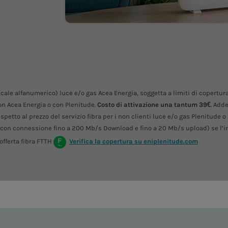
iscale alfanumerico) luce e/o gas Acea Energia, soggetta a limiti di copertu
n Acea Energia o con Plenitude.
Costo di attivazione una tantum 39€
. Add
petto al prezzo del servizio fibra per i non clienti luce e/o gas Plenitude o
(con connessione fino a 200 Mb/s Download e fino a 20 Mb/s upload) se l’in
offerta fibra FTTH
Verifica la copertura su eniplenitude.com