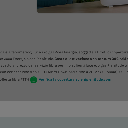
iscale alfanumerico) luce e/o gas Acea Energia, soggetta a limiti di copertu
n Acea Energia o con Plenitude.
Costo di attivazione una tantum 39€
. Add
petto al prezzo del servizio fibra per i non clienti luce e/o gas Plenitude o
(con connessione fino a 200 Mb/s Download e fino a 20 Mb/s upload) se l’in
offerta fibra FTTH
Verifica la copertura su eniplenitude.com