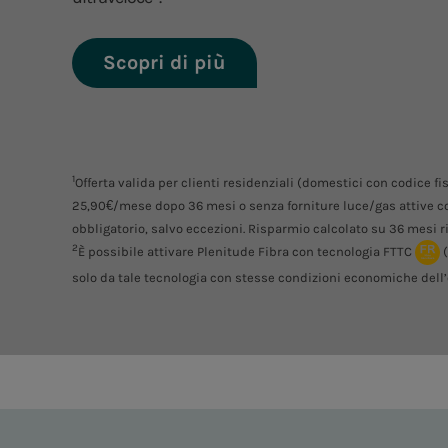
Scopri di più
1
Offerta valida per clienti residenziali (domestici con codice f
25,90€/mese dopo 36 mesi o senza forniture luce/gas attive co
obbligatorio, salvo eccezioni. Risparmio calcolato su 36 mesi ris
2
È possibile attivare Plenitude Fibra con tecnologia FTTC
solo da tale tecnologia con stesse condizioni economiche dell’