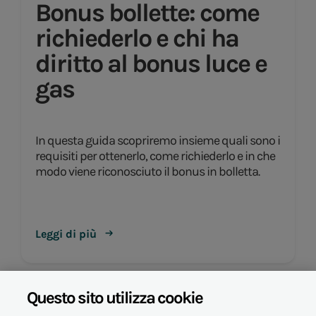
Bonus bollette: come
richiederlo e chi ha
diritto al bonus luce e
gas
In questa guida scopriremo insieme quali sono i
requisiti per ottenerlo, come richiederlo e in che
modo viene riconosciuto il bonus in bolletta.
Leggi di più
Questo sito utilizza cookie