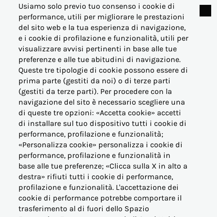
Mostra di più
Usiamo solo previo tuo consenso i cookie di
performance, utili per migliorare le prestazioni
del sito web e la tua esperienza di navigazione,
e i cookie di profilazione e funzionalità, utili per
visualizzare avvisi pertinenti in base alle tue
© Acea Energia Spa
preferenze e alle tue abitudini di navigazione.
via dell'Arte 73/77 - 00144 Roma
Queste tre tipologie di cookie possono essere di
- p.iva 07305361003
prima parte (gestiti da noi) o di terze parti
(gestiti da terze parti). Per procedere con la
navigazione del sito è necessario scegliere una
di queste tre opzioni: «Accetta cookie» accetti
di installare sul tuo dispositivo tutti i cookie di
performance, profilazione e funzionalità;
OFFERTE PER LA CASA
«Personalizza cookie» personalizza i cookie di
performance, profilazione e funzionalità in
base alle tue preferenze; «Clicca sulla X in alto a
OFFERTE BUSINESS (PMI)
destra» rifiuti tutti i cookie di performance,
profilazione e funzionalità. L'accettazione dei
OFFERTE PERTINENZE
cookie di performance potrebbe comportare il
trasferimento al di fuori dello Spazio