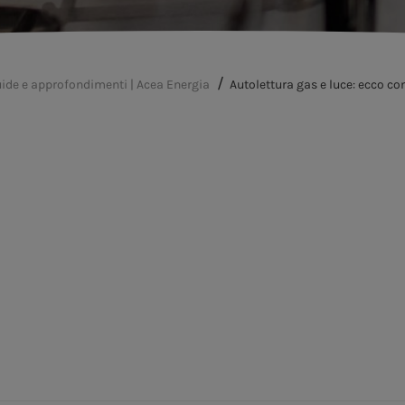
ide e approfondimenti | Acea Energia
Autolettura gas e luce: ecco co