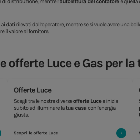
e di distribuzione, mentre l’
autolettura del contatore
è quella
 ai dati rilevati dall’operatore, mentre se si vuole avere una boll
il valore al fornitore.
e offerte Luce e Gas per la
Offerte Luce
Scegli tra le nostre diverse
offerte Luce
e inizia
subito ad illuminare la
tua casa
con l'energia
e
giusta.
Scopri le offerte Luce