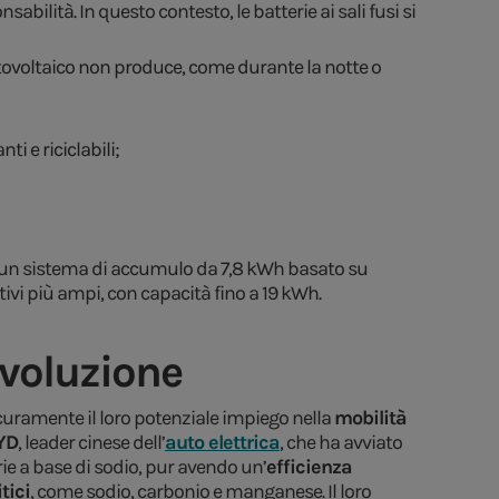
bilità. In questo contesto, le batterie ai sali fusi si
otovoltaico non produce, come durante la notte o
i e riciclabili;
za un sistema di accumulo da 7,8 kWh basato su
ivi più ampi, con capacità fino a 19 kWh.
 evoluzione
 sicuramente il loro potenziale impiego nella
mobilità
YD
, leader cinese dell’
auto elettrica
, che ha avviato
rie a base di sodio, pur avendo un’
efficienza
tici
, come sodio, carbonio e manganese. Il loro