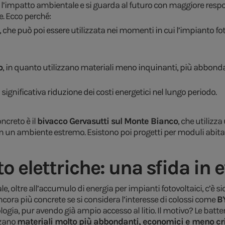
 l’impatto ambientale e si guarda al futuro con maggiore responsa
. Ecco perché:
, che può poi essere utilizzata nei momenti in cui l’impianto f
o
, in quanto utilizzano materiali meno inquinanti, più abbondant
a significativa riduzione dei costi energetici nel lungo periodo.
ncreto è il
bivacco Gervasutti sul Monte Bianco
, che utiliz
in un ambiente estremo. Esistono poi progetti per moduli abitat
to elettriche: una sfida in
sale, oltre all’accumulo di energia per impianti fotovoltaici, c’è
ncora più concrete se si considera l’interesse di colossi come
B
ogia, pur avendo già ampio accesso al litio. Il motivo? Le batte
izzano
materiali molto più abbondanti, economici e meno cri