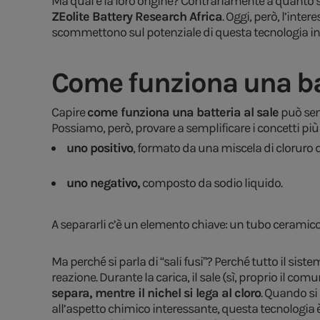
Ma qual è la loro origine? Contrariamente a quanto si 
ZEolite Battery Research Africa
. Oggi, però, l’inte
scommettono sul potenziale di questa tecnologia in
Come funziona una bat
Capire
come funziona una batteria al sale
può semb
Possiamo, però, provare a semplificare i concetti pi
uno positivo
, formato da una miscela di cloruro d
uno negativo,
composto da sodio liquido.
A separarli c’è un elemento chiave: un tubo ceramico 
Ma perché si parla di “sali fusi”? Perché tutto il sis
reazione. Durante la carica, il sale (sì, proprio il co
separa, mentre il nichel si lega al cloro
. Quando si 
all’aspetto chimico interessante, questa tecnologi