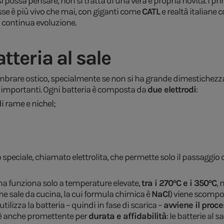
possa pensare, non si tratta di una vera e propria novità. I prim
resse è più vivo che mai, con giganti come
CATL
e realtà italiane
 continua evoluzione.
teria al sale
rare ostico, specialmente se non si ha grande dimestichezza co
ù importanti. Ogni batteria è composta da
due elettrodi
:
i rame e nichel;
speciale, chiamato elettrolita, che permette solo il passaggio d
tema funziona solo a temperature elevate,
tra i 270°C e i 350°C
, 
mune sale da cucina, la cui formula chimica è
NaCl
) viene scompos
utilizza la batteria – quindi in fase di scarica –
avviene il proce
a è anche promettente per
durata e affidabilità
: le batterie al 