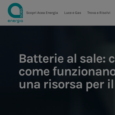
Scopri Acea Energia
Luce e Gas
Trova e Risolvi
Batterie al sale: 
come funzionano
una risorsa per il