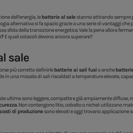
ne dell’energia, le
batterie al sale
stanno attirando sempre più
ologia alternativa si fa spazio grazie a una serie di vantaggi c
sa sfida della transizione energetica. Vale la pena allora fermar
e?
E quali ostacoli devono ancora superare?
al sale
orse più corretto definirle
batterie ai sali fusi
o anche
batteri
de in una miscela di sali riscaldati a temperature elevate, capa
ste ultime sono leggere, compatte e già ampiamente diffuse, ma l
icurezza
. Non contengono litio, cobalto o nichel: utilizzano ma
costi di produzione
sono elevati e oggi trovano applicazione s