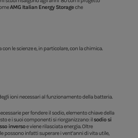
i studi risalgono agli anni ’80 con il progetto
 come
AMG Italian Energy Storage
che
n le scienze e, in particolare, con la chimica.
egli ioni necessari al funzionamento della batteria.
necessarie per fondere il sodio, elemento chiave della
to e i suoi componenti si riorganizzano: il
sodio si
sso inverso
e viene rilasciata energia. Oltre
sale possono infatti superare i vent’anni di vita utile,