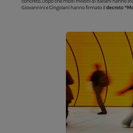
concreto. Dopo che molti milioni di italiani hanno in
Giovannini e Cingolani hanno firmato il
decreto “Mod