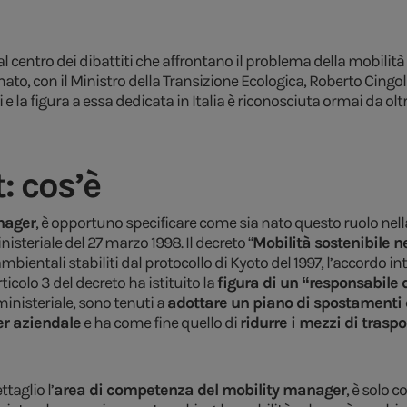
centro dei dibattiti che affrontano il problema della mobilità s
ato, con il Ministro della Transizione Ecologica, Roberto Cingola
rti e la figura a essa dedicata in Italia è riconosciuta ormai da o
 cos’è
anager
, è opportuno specificare come sia nato questo ruolo nella
inisteriale del 27 marzo 1998. Il decreto “
Mobilità sostenibile n
 ambientali stabiliti dal protocollo di Kyoto del 1997, l’accordo i
icolo 3 del decreto ha istituito la
figura di un “responsabile 
ministeriale, sono tenuti a
adottare un piano di spostamenti 
r aziendale
e ha come fine quello di
ridurre i mezzi di traspo
taglio l’
area di competenza del mobility manager
, è solo 