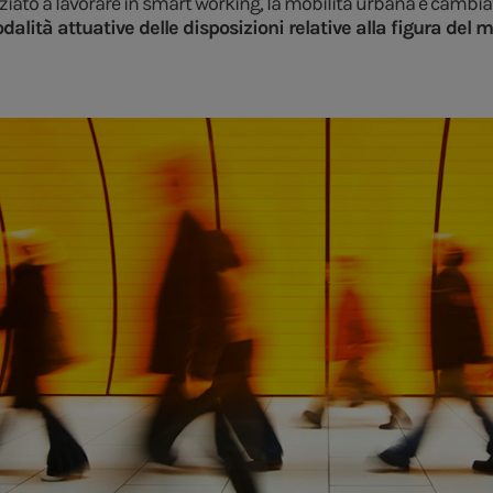
iziato a lavorare in smart working, la mobilità urbana è cambiat
alità attuative delle disposizioni relative alla figura del