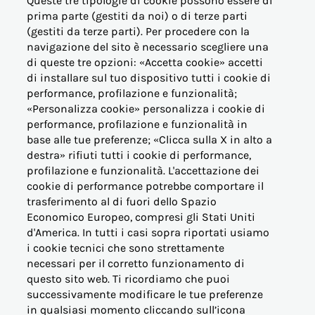
Queste tre tipologie di cookie possono essere di
prima parte (gestiti da noi) o di terze parti
(gestiti da terze parti). Per procedere con la
navigazione del sito è necessario scegliere una
di queste tre opzioni: «Accetta cookie» accetti
di installare sul tuo dispositivo tutti i cookie di
performance, profilazione e funzionalità;
OFFERTE PER LA CASA
«Personalizza cookie» personalizza i cookie di
performance, profilazione e funzionalità in
base alle tue preferenze; «Clicca sulla X in alto a
OFFERTE BUSINESS (PMI)
destra» rifiuti tutti i cookie di performance,
profilazione e funzionalità. L'accettazione dei
OFFERTE PERTINENZE
cookie di performance potrebbe comportare il
trasferimento al di fuori dello Spazio
Economico Europeo, compresi gli Stati Uniti
ALTRE ESIGENZE
d'America. In tutti i casi sopra riportati usiamo
i cookie tecnici che sono strettamente
PER I NOSTRI CLIENTI
necessari per il corretto funzionamento di
questo sito web. Ti ricordiamo che puoi
successivamente modificare le tue preferenze
VICINO AL CONSUMATORE
in qualsiasi momento cliccando sull’icona