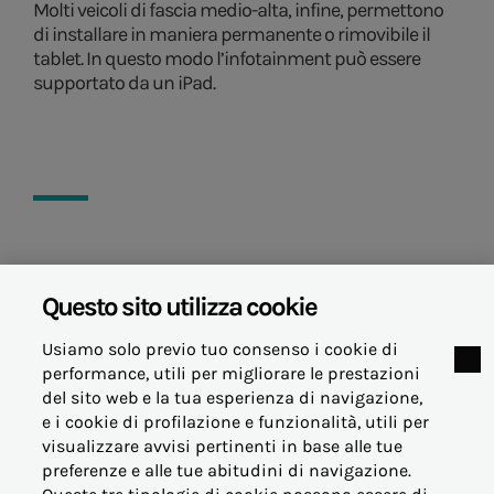
Molti veicoli di fascia medio-alta, infine, permettono
di installare in maniera permanente o rimovibile il
tablet. In questo modo l’infotainment può essere
supportato da un iPad.
25 novembre 2021
Questo sito utilizza cookie
Usiamo solo previo tuo consenso i cookie di
performance, utili per migliorare le prestazioni
del sito web e la tua esperienza di navigazione,
e i cookie di profilazione e funzionalità, utili per
visualizzare avvisi pertinenti in base alle tue
© Acea Energia Spa
preferenze e alle tue abitudini di navigazione.
via dell'Arte 73/77 - 00144 Roma
- p.iva 07305361003