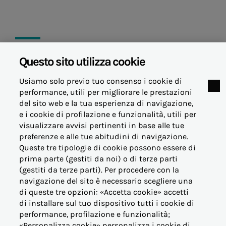
Questo sito utilizza cookie
08 aprile 2025
Usiamo solo previo tuo consenso i cookie di
performance, utili per migliorare le prestazioni
del sito web e la tua esperienza di navigazione,
e i cookie di profilazione e funzionalità, utili per
visualizzare avvisi pertinenti in base alle tue
© Acea Energia Spa
preferenze e alle tue abitudini di navigazione.
via dell'Arte 73/77 - 00144 Roma
Queste tre tipologie di cookie possono essere di
- p.iva 07305361003
prima parte (gestiti da noi) o di terze parti
(gestiti da terze parti). Per procedere con la
navigazione del sito è necessario scegliere una
di queste tre opzioni: «Accetta cookie» accetti
di installare sul tuo dispositivo tutti i cookie di
performance, profilazione e funzionalità;
OFFERTE PER LA CASA
«Personalizza cookie» personalizza i cookie di