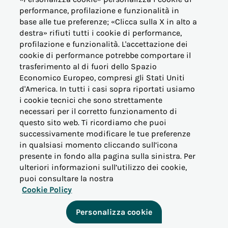
performance, profilazione e funzionalità in
base alle tue preferenze; «Clicca sulla X in alto a
OFFERTE BUSINESS (PMI)
destra» rifiuti tutti i cookie di performance,
profilazione e funzionalità. L'accettazione dei
OFFERTE PERTINENZE
cookie di performance potrebbe comportare il
trasferimento al di fuori dello Spazio
Economico Europeo, compresi gli Stati Uniti
ALTRE ESIGENZE
d'America. In tutti i casi sopra riportati usiamo
i cookie tecnici che sono strettamente
PER I NOSTRI CLIENTI
necessari per il corretto funzionamento di
questo sito web. Ti ricordiamo che puoi
successivamente modificare le tue preferenze
VICINO AL CONSUMATORE
in qualsiasi momento cliccando sull’icona
presente in fondo alla pagina sulla sinistra. Per
ulteriori informazioni sull’utilizzo dei cookie,
INFORMAZIONI
puoi consultare la nostra
Cookie Policy
ALTRO
Personalizza cookie