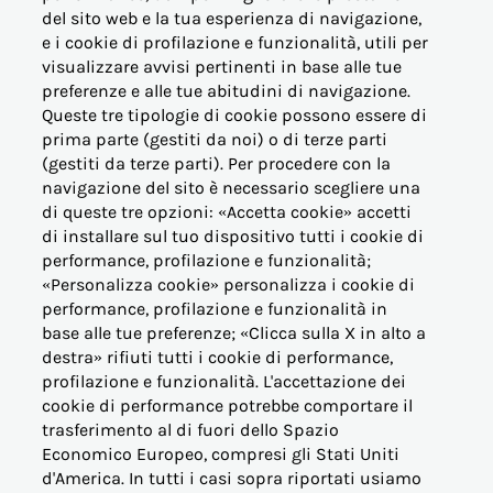
del sito web e la tua esperienza di navigazione,
e i cookie di profilazione e funzionalità, utili per
visualizzare avvisi pertinenti in base alle tue
© Acea Energia Spa
preferenze e alle tue abitudini di navigazione.
via dell'Arte 73/77 - 00144 Roma
Queste tre tipologie di cookie possono essere di
- p.iva 07305361003
prima parte (gestiti da noi) o di terze parti
(gestiti da terze parti). Per procedere con la
navigazione del sito è necessario scegliere una
di queste tre opzioni: «Accetta cookie» accetti
di installare sul tuo dispositivo tutti i cookie di
performance, profilazione e funzionalità;
OFFERTE PER LA CASA
«Personalizza cookie» personalizza i cookie di
performance, profilazione e funzionalità in
base alle tue preferenze; «Clicca sulla X in alto a
OFFERTE BUSINESS (PMI)
destra» rifiuti tutti i cookie di performance,
profilazione e funzionalità. L'accettazione dei
OFFERTE PERTINENZE
cookie di performance potrebbe comportare il
trasferimento al di fuori dello Spazio
Economico Europeo, compresi gli Stati Uniti
ALTRE ESIGENZE
d'America. In tutti i casi sopra riportati usiamo