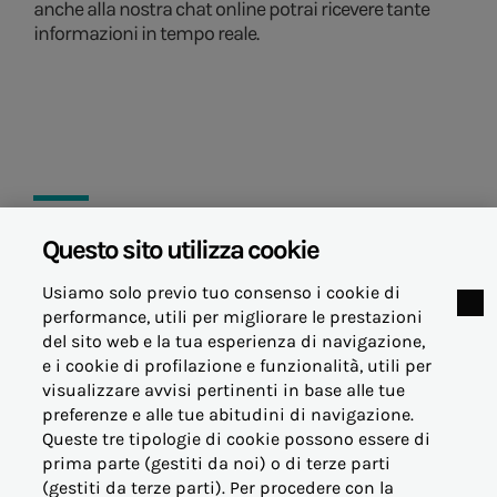
anche alla nostra chat online potrai ricevere tante
informazioni in tempo reale.
Questo sito utilizza cookie
26 aprile 2023
Usiamo solo previo tuo consenso i cookie di
performance, utili per migliorare le prestazioni
del sito web e la tua esperienza di navigazione,
e i cookie di profilazione e funzionalità, utili per
visualizzare avvisi pertinenti in base alle tue
© Acea Energia Spa
preferenze e alle tue abitudini di navigazione.
via dell'Arte 73/77 - 00144 Roma
Queste tre tipologie di cookie possono essere di
- p.iva 07305361003
prima parte (gestiti da noi) o di terze parti
(gestiti da terze parti). Per procedere con la