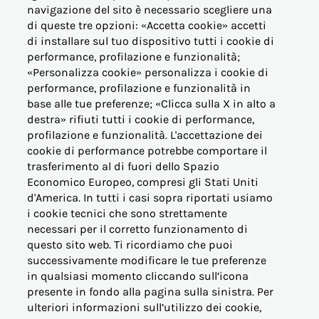
navigazione del sito è necessario scegliere una
di queste tre opzioni: «Accetta cookie» accetti
di installare sul tuo dispositivo tutti i cookie di
performance, profilazione e funzionalità;
OFFERTE PER LA CASA
«Personalizza cookie» personalizza i cookie di
performance, profilazione e funzionalità in
base alle tue preferenze; «Clicca sulla X in alto a
OFFERTE BUSINESS (PMI)
destra» rifiuti tutti i cookie di performance,
profilazione e funzionalità. L'accettazione dei
OFFERTE PERTINENZE
cookie di performance potrebbe comportare il
trasferimento al di fuori dello Spazio
Economico Europeo, compresi gli Stati Uniti
ALTRE ESIGENZE
d'America. In tutti i casi sopra riportati usiamo
i cookie tecnici che sono strettamente
PER I NOSTRI CLIENTI
necessari per il corretto funzionamento di
questo sito web. Ti ricordiamo che puoi
successivamente modificare le tue preferenze
VICINO AL CONSUMATORE
in qualsiasi momento cliccando sull’icona
presente in fondo alla pagina sulla sinistra. Per
ulteriori informazioni sull’utilizzo dei cookie,
INFORMAZIONI