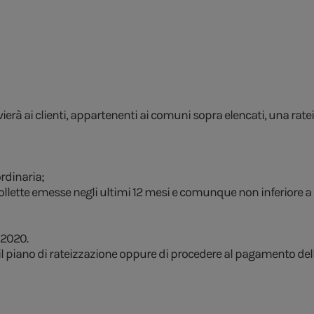
vierà ai clienti, appartenenti ai comuni sopra elencati, una ra
ordinaria;
llette emesse negli ultimi 12 mesi e comunque non inferiore a d
o 2020.
te il piano di rateizzazione oppure di procedere al pagamento del