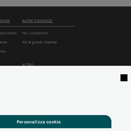
NENZE
ALTRE ESIGENZE
 pertinenze
Per i condomini
nenze
Per le grandi imprese
enze
ALTRO
cati al
Note legali
Cookie policy
zazione,
Privacy
lo
ma QASE
Personalizza cookie