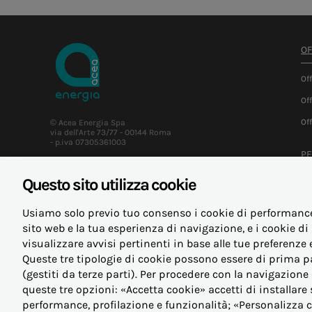
OF
Of
Of
Of
© Acea Energia Spa
via dell'Arte 73/77 - 00144 Roma
- p.iva 07305361003
PE
Questo sito utilizza cookie
Ar
Ap
Usiamo solo previo tuo consenso i cookie di performance, 
sito web e la tua esperienza di navigazione, e i cookie di 
Le
visualizzare avvisi pertinenti in base alle tue preferenze 
Ne
Queste tre tipologie di cookie possono essere di prima par
(gestiti da terze parti). Per procedere con la navigazione
queste tre opzioni: «Accetta cookie» accetti di installare 
performance, profilazione e funzionalità; «Personalizza c