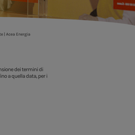
te | Acea Energia
nsione dei termini di
no a quella data, per i