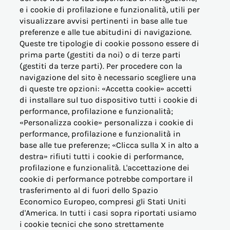
e i cookie di profilazione e funzionalità, utili per
visualizzare avvisi pertinenti in base alle tue
© Acea Energia Spa
preferenze e alle tue abitudini di navigazione.
via dell'Arte 73/77 - 00144 Roma
Queste tre tipologie di cookie possono essere di
- p.iva 07305361003
prima parte (gestiti da noi) o di terze parti
(gestiti da terze parti). Per procedere con la
navigazione del sito è necessario scegliere una
di queste tre opzioni: «Accetta cookie» accetti
di installare sul tuo dispositivo tutti i cookie di
performance, profilazione e funzionalità;
OFFERTE PER LA CASA
«Personalizza cookie» personalizza i cookie di
performance, profilazione e funzionalità in
base alle tue preferenze; «Clicca sulla X in alto a
OFFERTE BUSINESS (PMI)
destra» rifiuti tutti i cookie di performance,
profilazione e funzionalità. L'accettazione dei
OFFERTE PERTINENZE
cookie di performance potrebbe comportare il
trasferimento al di fuori dello Spazio
Economico Europeo, compresi gli Stati Uniti
ALTRE ESIGENZE
d'America. In tutti i casi sopra riportati usiamo
i cookie tecnici che sono strettamente