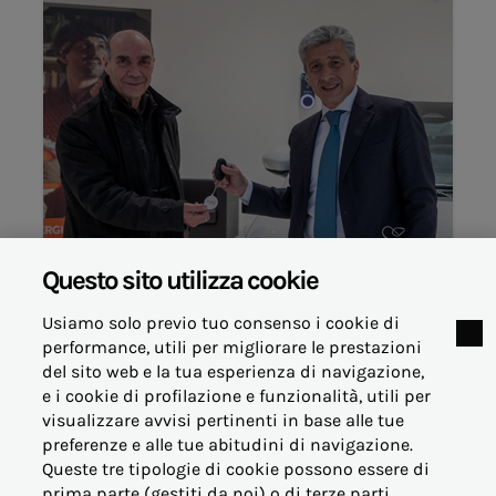
Questo sito utilizza cookie
Usiamo solo previo tuo consenso i cookie di
performance, utili per migliorare le prestazioni
del sito web e la tua esperienza di navigazione,
e i cookie di profilazione e funzionalità, utili per
visualizzare avvisi pertinenti in base alle tue
© Acea Energia Spa
preferenze e alle tue abitudini di navigazione.
via dell'Arte 73/77 - 00144 Roma
Queste tre tipologie di cookie possono essere di
- p.iva 07305361003
prima parte (gestiti da noi) o di terze parti