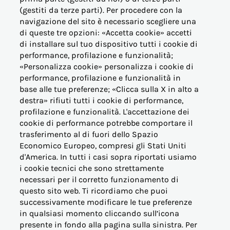
(gestiti da terze parti). Per procedere con la
navigazione del sito è necessario scegliere una
di queste tre opzioni: «Accetta cookie» accetti
di installare sul tuo dispositivo tutti i cookie di
performance, profilazione e funzionalità;
OFFERTE PER LA CASA
«Personalizza cookie» personalizza i cookie di
performance, profilazione e funzionalità in
base alle tue preferenze; «Clicca sulla X in alto a
OFFERTE BUSINESS (PMI)
destra» rifiuti tutti i cookie di performance,
profilazione e funzionalità. L'accettazione dei
OFFERTE PERTINENZE
cookie di performance potrebbe comportare il
trasferimento al di fuori dello Spazio
Economico Europeo, compresi gli Stati Uniti
ALTRE ESIGENZE
d'America. In tutti i casi sopra riportati usiamo
i cookie tecnici che sono strettamente
PER I NOSTRI CLIENTI
necessari per il corretto funzionamento di
questo sito web. Ti ricordiamo che puoi
successivamente modificare le tue preferenze
VICINO AL CONSUMATORE
in qualsiasi momento cliccando sull’icona
presente in fondo alla pagina sulla sinistra. Per