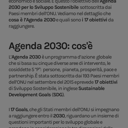
economico e sociale. È questo l’obiettivo dell’
Agenda
2030 per lo Sviluppo Sostenibile
sottoscritta dai
Paesi membri dell’ONU. Vediamo nel dettaglio che
cosa è l’Agenda 2030
e quali sono
i 17 obiettivi
da
raggiungere.
Agenda 2030: cos'è
L’
Agenda 2030
è un programma d’azione
globale
che si basa su cinque diverse aree di intervento, le
cosiddette 5 “P”:
persone, pianeta, prosperità, pace e
partnership. È stata sottoscritta dai 193 Paesi membri
dell’ONU nel settembre del 2015 e prevede
17 obiettivi
di Sviluppo Sostenibile,
in inglese
Sustainable
Development Goals
(
SDG
).
I
17 Goals
, che gli Stati membri dell’ONU si impegnano
a raggiungere entro il
2030
, riguardano un insieme di
questioni importanti per lo sviluppo globale e