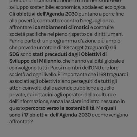
prendono in considerazione le tre dimensioni dello
sviluppo sostenibile: economica, sociale ed ecologica.
Gli
obiettivi dell’Agenda 2030
puntano a porre fine
alla povertà, combattere contro l‘ineguaglianza,
affrontare i
cambiamenti climatici
e costruire
società pacifiche nel pieno rispetto dei diritti umani.
Fanno parte di un programma d’azione più ampio
che prevede un totale di 169 target (traguardi). Gli
SDG
sono
stati preceduti dagli Obiettivi di
Sviluppo del Millennio
, che hanno validità globale e
coinvolgono tutti i Paesi membri dell’ONU e le loro
società ad ogni livello. È importante che i 169 traguardi
associati agli obiettivi siano perseguiti da tutti gli
attori coinvolti, dalle aziende pubbliche a quelle
private, dai cittadini agli operatori della cultura e
dell’informazione, senza lasciare indietro nessuno in
questo
percorso verso la sostenibilità
. Ma
quali
sono i 17 obiettivi dell’Agenda 2030
e come vengono
affrontati?