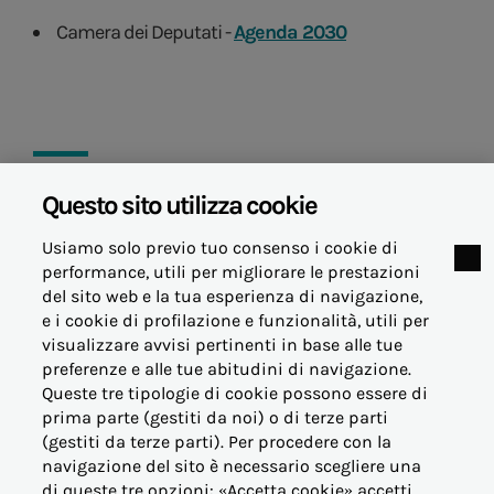
Camera dei Deputati -
Agenda 2030
Questo sito utilizza cookie
27 agosto 2024
Usiamo solo previo tuo consenso i cookie di
performance, utili per migliorare le prestazioni
del sito web e la tua esperienza di navigazione,
e i cookie di profilazione e funzionalità, utili per
visualizzare avvisi pertinenti in base alle tue
© Acea Energia Spa
preferenze e alle tue abitudini di navigazione.
via dell'Arte 73/77 - 00144 Roma
Queste tre tipologie di cookie possono essere di
- p.iva 07305361003
prima parte (gestiti da noi) o di terze parti
(gestiti da terze parti). Per procedere con la
navigazione del sito è necessario scegliere una
di queste tre opzioni: «Accetta cookie» accetti