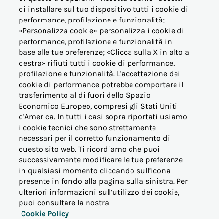
di installare sul tuo dispositivo tutti i cookie di
performance, profilazione e funzionalità;
OFFERTE PER LA CASA
«Personalizza cookie» personalizza i cookie di
performance, profilazione e funzionalità in
base alle tue preferenze; «Clicca sulla X in alto a
OFFERTE BUSINESS (PMI)
destra» rifiuti tutti i cookie di performance,
profilazione e funzionalità. L'accettazione dei
OFFERTE PERTINENZE
cookie di performance potrebbe comportare il
trasferimento al di fuori dello Spazio
Economico Europeo, compresi gli Stati Uniti
ALTRE ESIGENZE
d'America. In tutti i casi sopra riportati usiamo
i cookie tecnici che sono strettamente
PER I NOSTRI CLIENTI
necessari per il corretto funzionamento di
questo sito web. Ti ricordiamo che puoi
successivamente modificare le tue preferenze
VICINO AL CONSUMATORE
in qualsiasi momento cliccando sull’icona
presente in fondo alla pagina sulla sinistra. Per
ulteriori informazioni sull’utilizzo dei cookie,
INFORMAZIONI
puoi consultare la nostra
Cookie Policy