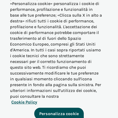
OFFERTE PER LA CASA
«Personalizza cookie» personalizza i cookie di
performance, profilazione e funzionalità in
base alle tue preferenze; «Clicca sulla X in alto a
OFFERTE BUSINESS (PMI)
destra» rifiuti tutti i cookie di performance,
profilazione e funzionalità. L'accettazione dei
OFFERTE PERTINENZE
cookie di performance potrebbe comportare il
trasferimento al di fuori dello Spazio
Economico Europeo, compresi gli Stati Uniti
ALTRE ESIGENZE
d'America. In tutti i casi sopra riportati usiamo
i cookie tecnici che sono strettamente
PER I NOSTRI CLIENTI
necessari per il corretto funzionamento di
questo sito web. Ti ricordiamo che puoi
successivamente modificare le tue preferenze
VICINO AL CONSUMATORE
in qualsiasi momento cliccando sull’icona
presente in fondo alla pagina sulla sinistra. Per
ulteriori informazioni sull’utilizzo dei cookie,
INFORMAZIONI
puoi consultare la nostra
Cookie Policy
ALTRO
Personalizza cookie