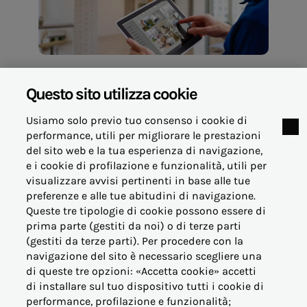
Questo sito utilizza cookie
Usiamo solo previo tuo consenso i cookie di
performance, utili per migliorare le prestazioni
del sito web e la tua esperienza di navigazione,
14 giugno 2024
e i cookie di profilazione e funzionalità, utili per
visualizzare avvisi pertinenti in base alle tue
© Acea Energia Spa
preferenze e alle tue abitudini di navigazione.
via dell'Arte 73/77 - 00144 Roma
Queste tre tipologie di cookie possono essere di
- p.iva 07305361003
prima parte (gestiti da noi) o di terze parti
(gestiti da terze parti). Per procedere con la
navigazione del sito è necessario scegliere una
di queste tre opzioni: «Accetta cookie» accetti
di installare sul tuo dispositivo tutti i cookie di
performance, profilazione e funzionalità;