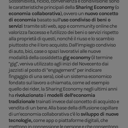
Sostenibilità, riciclo, convenienza e condivisione: sono
le caratteristiche principali della
Sharing Economy
(o
economia collaborativa
), ovvero un
nuovo concetto
di economia
basato sull’
uso condiviso di beni o
servizi
tramite siti web, app e community online che
valorizza l'accesso e l'utilizzo dei beni o servizi rispetto
alla proprietà di questi, nonché il riuso e lo scambio
piuttosto che il loro acquisto. Dall’impiego condiviso
di auto, bici, case o spazi lavorativi alle nuove
modalità della cosiddetta
gig economy
(il termine
“gig”, veniva utilizzato agli inizi del Novecento dai
jazzisti al posto di “engagement” per indicare
l'ingaggio di una sera), cioè un sistema economico
fondato sul lavoro a chiamata, come ad esempio
quello dei rider, la Sharing Economy negli ultimi anni
ha
rivoluzionato i modelli dell’economia
tradizionale
trainati invece dal concetto di acquisto e
vendita di un bene. Alla base della diffusione capillare
di un’economia collaborativa c’è lo
sviluppo di nuove
tecnologie,
come app o piattaforme digitali, che
mettono in connessione le persone e che consentono