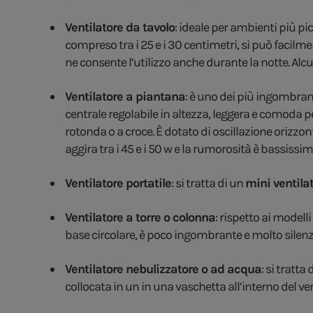
Ventilatore da tavolo
: ideale per ambienti più pi
compreso tra i 25 e i 30 centimetri, si può facil
ne consente l’utilizzo anche durante la notte. Al
Ventilatore a piantana
: è uno dei più ingombran
centrale regolabile in altezza, leggera e comoda 
rotonda o a croce. È dotato di oscillazione orizzont
aggira tra i 45 e i 50 w e la rumorosità è bassissim
Ventilatore portatile
: si tratta di un
mini ventila
Ventilatore a torre o colonna
: rispetto ai modell
base circolare, è poco ingombrante e molto silenz
Ventilatore nebulizzatore o ad acqua
: si tratt
collocata in un in una vaschetta all’interno del ve