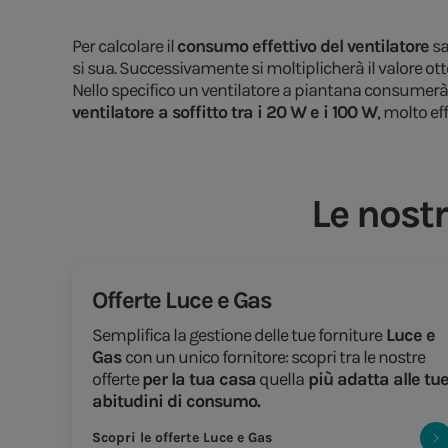
Per calcolare il
consumo effettivo del ventilatore
sa
si sua. Successivamente si moltiplicherà il valore otte
Nello specifico un ventilatore a piantana consumer
ventilatore a soffitto tra i 20 W e i 100 W
, molto ef
Le nostr
Offerte Luce e Gas
Semplifica la gestione delle tue forniture
Luce e
Gas
con un unico fornitore: scopri tra le nostre
offerte
per la tua casa
quella
più adatta alle tu
abitudini di consumo.
Scopri le offerte Luce e Gas