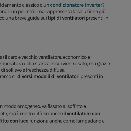
reddamento classico o un
condizionatore inverter
?
enari un po’ retrò, ma rappresenta la soluzione più
cco una breve guida sui
tipi di ventilatori
presenti in
ta) il caro e vecchio ventilatore, economico e
eratura della stanza in cui viene usato, ma grazie
i sollievo e freschezza diffusa.
eremo e i
diversi modelli di ventilatori
presenti in
 in modo omogeneo. Va fissato al soffitto e
rete, ma è molto diffuso anche il
ventilatore con
fitto con luce
funziona anche come lampadario e