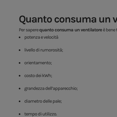
Quanto consuma un ve
Per sapere
quanto consuma un ventilatore
è bene 
potenza e velocità
livello di rumorosità;
orientamento;
costo dei kWh;
grandezza dell’apparecchio;
diametro delle pale;
tempo di utilizzo.