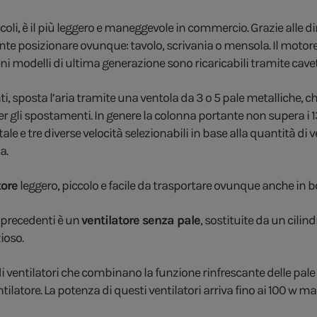
ccoli, è il più leggero e maneggevole in commercio. Grazie alle 
mente posizionare ovunque: tavolo, scrivania o mensola. Il moto
cuni modelli di ultima generazione sono ricaricabili tramite ca
ti, sposta l’aria tramite una ventola da 3 o 5 pale metalliche,
per gli spostamenti. In genere la colonna portante non supera i
ale e tre diverse velocità selezionabili in base alla quantità di 
a.
tore
leggero, piccolo e facile da trasportare ovunque anche in bo
i precedenti è un
ventilatore senza pale
, sostituite da un cili
ioso.
a di ventilatori che combinano la funzione rinfrescante delle pale
ntilatore. La potenza di questi ventilatori arriva fino ai 100 w m