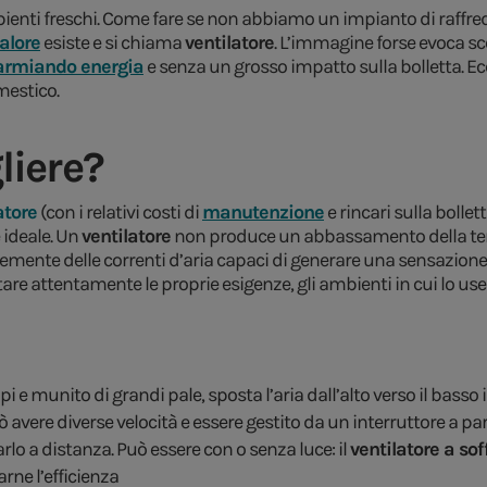
 ambienti freschi. Come fare se non abbiamo un impianto di raff
alore
esiste e si chiama
ventilatore
. L’immagine forse evoca sc
armiando energia
e senza un grosso impatto sulla bolletta. E
mestico.
liere?
atore
(con i relativi costi di
manutenzione
e rincari sulla bollet
 ideale. Un
ventilatore
non produce un abbassamento della temp
mente delle correnti d’aria capaci di generare una sensazione d
are attentamente le proprie esigenze, gli ambienti in cui lo us
i e munito di grandi pale, sposta l’aria dall’alto verso il basso
 avere diverse velocità e essere gestito da un interruttore a pa
rlo a distanza. Può essere con o senza luce: il
ventilatore a sof
rne l’efficienza