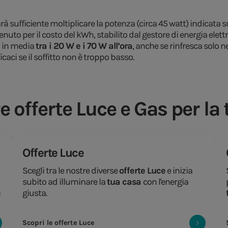
rà sufficiente moltiplicare la potenza (circa 45 watt) indicata su
nuto per il costo del kWh, stabilito dal gestore di energia elettr
à in media
tra i 20 W e i 70 W all’ora
, anche se rinfresca solo 
ficaci se il soffitto non è troppo basso.
e offerte Luce e Gas per la
Offerte Luce
Scegli tra le nostre diverse
offerte Luce
e inizia
subito ad illuminare la
tua casa
con l'energia
e
giusta.
Scopri le offerte Luce