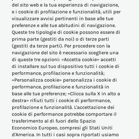
del sito web e la tua esperienza di navigazione,
e i cookie di profilazione e funzionalità, utili per
visualizzare avvisi pertinenti in base alle tue
© Acea Energia Spa
preferenze e alle tue abitudini di navigazione.
via dell'Arte 73/77 - 00144 Roma
Queste tre tipologie di cookie possono essere di
- p.iva 07305361003
prima parte (gestiti da noi) o di terze parti
(gestiti da terze parti). Per procedere con la
navigazione del sito è necessario scegliere una
di queste tre opzioni: «Accetta cookie» accetti
di installare sul tuo dispositivo tutti i cookie di
performance, profilazione e funzionalità;
OFFERTE PER LA CASA
«Personalizza cookie» personalizza i cookie di
performance, profilazione e funzionalità in
base alle tue preferenze; «Clicca sulla X in alto a
OFFERTE BUSINESS (PMI)
destra» rifiuti tutti i cookie di performance,
profilazione e funzionalità. L'accettazione dei
OFFERTE PERTINENZE
cookie di performance potrebbe comportare il
trasferimento al di fuori dello Spazio
Economico Europeo, compresi gli Stati Uniti
ALTRE ESIGENZE
d'America. In tutti i casi sopra riportati usiamo