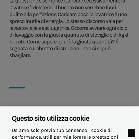
La questione è semplice. Caricare eccessivamente la
lavatrice è deleterio: il bucato non verrebbe fuori
pulito alla perfezione. Caricare poco la lavatrice è uno
spreco inutile di energia. Lo stesso discorso vale per
lavastoviglie e asciugatrice. Occorre avviare ogni ciclo
di lavaggio con la giusta quantità di stoviglie o di kg di
bucato. Come sapere qual è la giusta quantità? È
segnata sul libretto di istruzioni, non ci si può
sbagliare.
05 dicembre 2024
Questo sito utilizza cookie
Usiamo solo previo tuo consenso i cookie di
performance, utili per migliorare le prestazioni